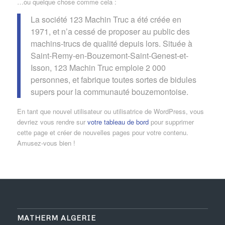
…ou quelque chose comme cela :
La société 123 Machin Truc a été créée en
1971, et n’a cessé de proposer au public des
machins-trucs de qualité depuis lors. Située à
Saint-Remy-en-Bouzemont-Saint-Genest-et-
Isson, 123 Machin Truc emploie 2 000
personnes, et fabrique toutes sortes de bidules
supers pour la communauté bouzemontoise.
En tant que nouvel utilisateur ou utilisatrice de WordPress, vous
devriez vous rendre sur
votre tableau de bord
pour supprimer
cette page et créer de nouvelles pages pour votre contenu.
Amusez-vous bien !
MATHERM ALGERIE