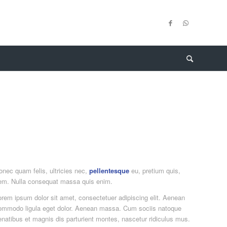
onec quam felis, ultricies nec,
pellentesque
eu, pretium quis,
em. Nulla consequat massa quis enim.
orem ipsum dolor sit amet, consectetuer adipiscing elit. Aenean
ommodo ligula eget dolor. Aenean massa. Cum sociis natoque
enatibus et magnis dis parturient montes, nascetur ridiculus mus.