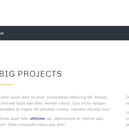
ct
BIG PROJECTS
Lorem ipsum dolor sit amet, consectetuer adipiscing elit. Aenean
D
commodo ligula eget dolor. Aenean massa. Cum sociis natoque
s
penatibus et magnis dis parturient montes, nascetur ridiculus mus.
L
Donec quam felis,
ultricies
nec, pellentesque eu, pretium quis,
c
sem. Nulla consequat massa quis enim.
p